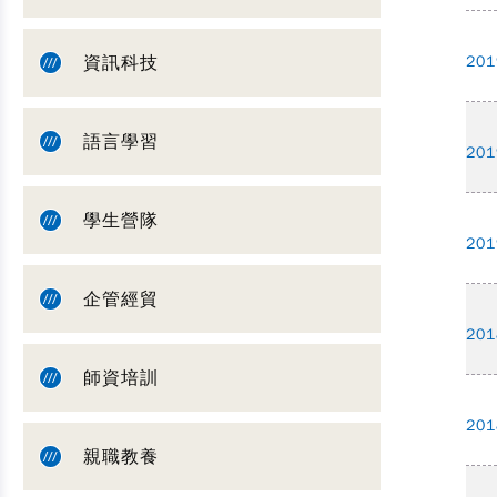
資訊科技
201
語言學習
201
學生營隊
201
企管經貿
201
師資培訓
201
親職教養