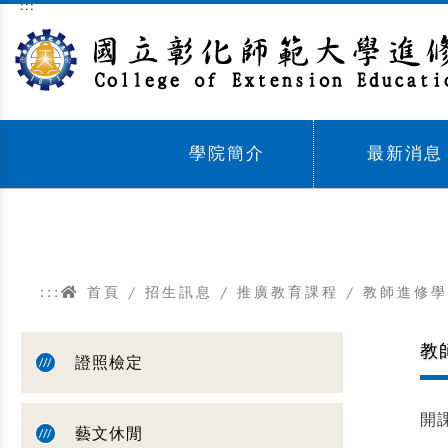
:::
跳到主要內容區塊
學院簡介
最新消息
Sub menu,
Sub menu,
:::
首頁
/
招生訊息
/
推廣教育課程
/
教師進修學
教
證照檢定
開
藝文休閒