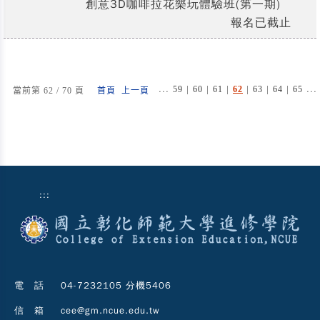
創意3D咖啡拉花樂玩體驗班(第一期)
報名已截止
...
|
|
|
|
|
|
...
59
60
61
62
63
64
65
當前第 62 / 70 頁
首頁
上一頁
:::
電 話
04-7232105 分機5406
信 箱
cee@gm.ncue.edu.tw