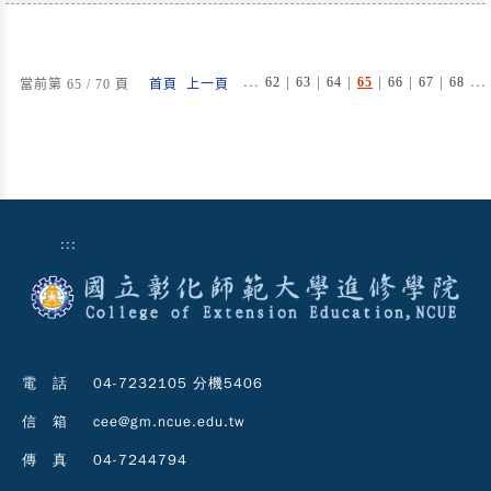
...
|
|
|
|
|
|
...
62
63
64
65
66
67
68
當前第 65 / 70 頁
首頁
上一頁
:::
電 話
04-7232105 分機5406
信 箱
cee@gm.ncue.edu.tw
傳 真
04-7244794