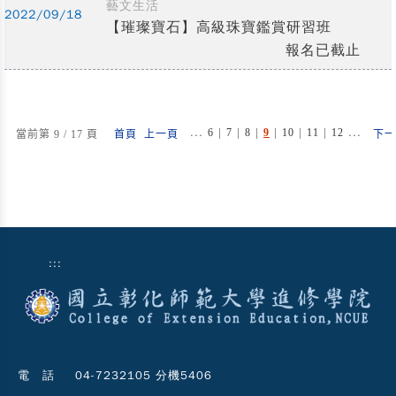
藝文生活
2022/09/18
【璀璨寶石】高級珠寶鑑賞研習班
報名已截止
...
|
|
|
|
|
|
...
6
7
8
9
10
11
12
當前第 9 / 17 頁
首頁
上一頁
下一
:::
電 話
04-7232105 分機5406