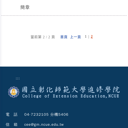
簡章
|
1
2
當前第 2 / 2 頁
首頁
上一頁
:::
電 話
04-7232105 分機5406
信 箱
cee@gm.ncue.edu.tw