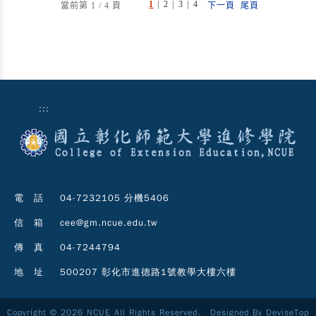
|
|
|
1
2
3
4
當前第 1 / 4 頁
下一頁
尾頁
:::
電 話
04-7232105 分機5406
信 箱
cee@gm.ncue.edu.tw
傳 真
04-7244794
地 址
500207 彰化市進德路1號教學大樓六樓
Copyright © 2026 NCUE All Rights Reserved. Designed By
DeviseTop