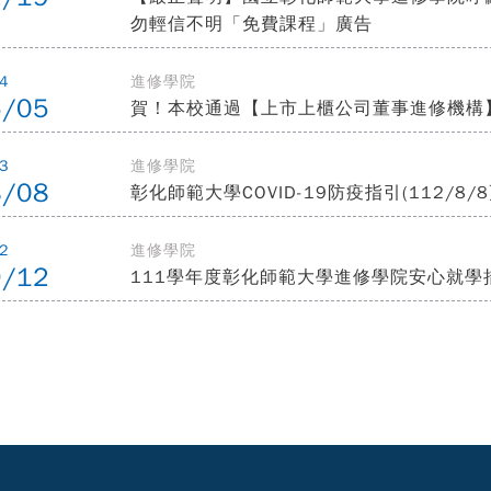
勿輕信不明「免費課程」廣告
4
進修學院
6/05
賀！本校通過【上市上櫃公司董事進修機構
3
進修學院
8/08
彰化師範大學COVID-19防疫指引(112/8/
2
進修學院
9/12
111學年度彰化師範大學進修學院安心就學