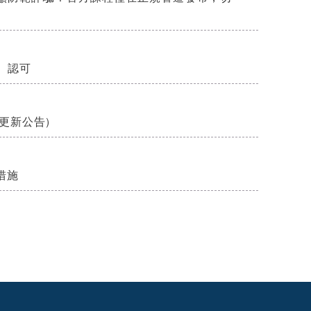
】認可
8更新公告)
措施