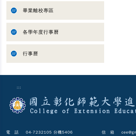
畢業離校專區
各學年度行事曆
行事曆
:::
電 話
04-7232105 分機5406
信 箱
cee@gm