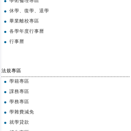
學術倫理專區
●
休學、復學、退學
●
畢業離校專區
●
各學年度行事曆
●
行事曆
●
法規專區
學籍專區
●
課務專區
●
學務專區
●
學雜費減免
●
就學貸款
●