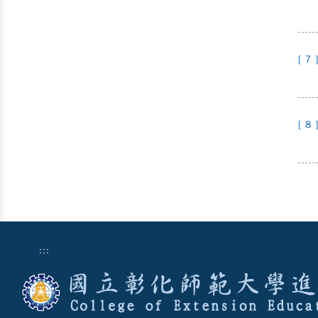
[ 7 
[ 8 
:::