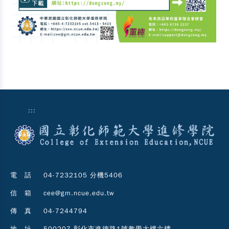
:::
電 話
04-7232105 分機5406
信 箱
cee@gm.ncue.edu.tw
傳 真
04-7244794
地 址
500207 彰化市進德路1號教學大樓六樓