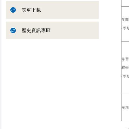
表單下載
夜間
(學
歷史資訊專區
修習
程學
(學
短期