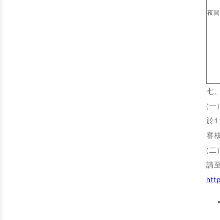
夜間
七
(一
於
1
審
(二
請
htt