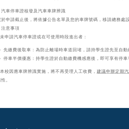
、汽車停車證核發及汽車車牌辨識
院於申請截止後，將依據公告名單及您的車牌號碼，移請總務處
、注意事項
一)未申請汽車停車證或在可使用時段進出者：
先繳費後取車：為防止離場時車道回堵，請持
學生證
先至自動
停車半價優惠：持
學生證
於自動繳費機感應後，即可享有停車
二)本校因應車牌辨識實施，將不再受理人工收費，
建議申辦定期汽
暢性。