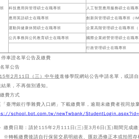
班
科技應用與管理碩士在職專班
人工智慧應用服務碩士在職專
應用英語碩士在職專班
創新與管理碩士在職專班（IM
運動與健康休閒碩士在職專班
企業高階管理碩士在職專班（E
公共事務與公民教育碩士在職專班
國際企業經營管理碩士在職專班
行政管理碩士在職專班
、停車證名單公告及繳費
)名單公告
15
年2月11日（三）中午後
進修學院網站
公告申請名單，或請自
核結果，不再個別通知。
)繳費方式
至「臺灣銀行學雜費入口網」下載繳費單，逾期未繳費者視同放
ps://school.bot.com.tw/newTwbank/StudentLogin.aspx?id
繳費日期
：請於115年2月111日(三)至3月6日(五)期間完成
※轉帳繳費後請自行保留交易明細表、匯款憑條正本或拍照存