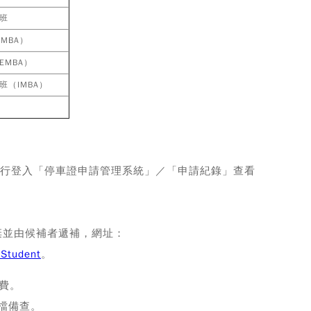
班
MBA）
MBA）
（IMBA）
行登入「停車證申請管理系統」／「申請紀錄」查看
棄並由候補者遞補，網址：
=Student
。
繳費。
檔備查。