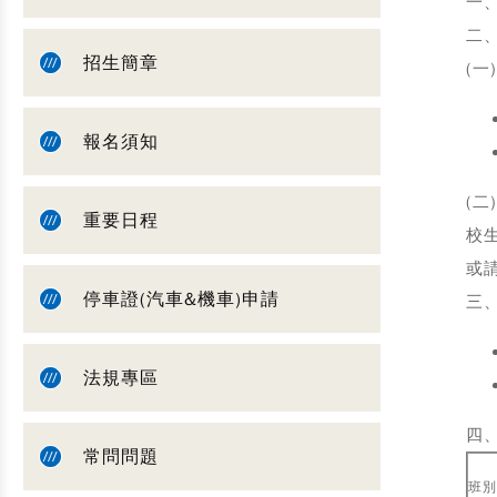
一
二
招生簡章
(一
報名須知
(
重要日程
校
或請
停車證(汽車&機車)申請
三
法規專區
四
常問問題
班別