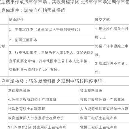
重型機車停放汽車停車場，其收費標準比照汽車停車場定期停車
、應備證件：請先自行拍照或掃瞄
應繳證件
繳交方式
1.應繳證件請先自
1、學生證影本（新生請以
入學通知書
替代）
後，上
2、駕照正面影本
/續
傳至「停車證線上申
3、行車執照影本：車輛所有人限1本人、2配偶或3
統。
直系親屬之車輛，行車執照車主若非本人之車輛，
2.應繳證件不齊者
請檢附身分證明文件以供查驗。
件。
、停車證核發：請依就讀科目之班別申請校區停車證。
進德校區班級
寶山校區班級
心理健康與諮詢碩士在職專班
技職行政管理碩士在職專班
特殊教育碩士在職專班
人力資源管理研究所碩士在職
教育創新與人力發展碩士在職專班
機電工程碩士在職專班
STEM教育創新與應用碩士在職專班
電機工程碩士在職專班