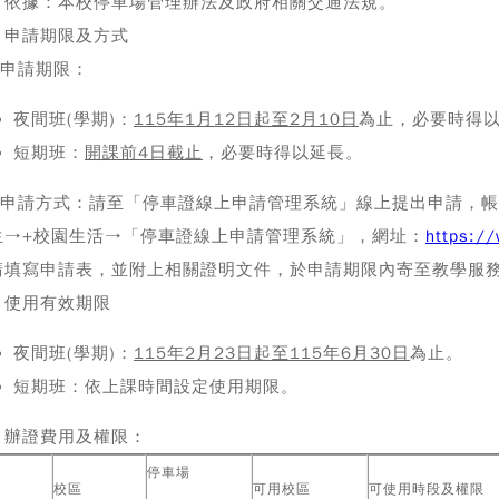
、依據
：本校停車場管理辦法及政府相關交通法規。
、申請期限及方式
)申請期限：
夜間班(學期)：
115
年1月12日起至2月10日
為止，必要時得
短期班：
開課前4日截止
，必要時得以延長。
二)申請方式：請至「停車證線上申請管理系統」線上提出申請，
生→+校園生活→「停車證線上申請管理系統」，網址：
https://
填寫申請表，並附上相關證明文件，於申請期限內寄至教學服務組莊小姐信
、使用有效期限
夜間班(學期)：
115
年2月23日起至115年6月30日
為止。
短期班：依上課時間設定使用期限。
、辦證費用及權限：
停車場
校區
可用校區
可使用時段及權限