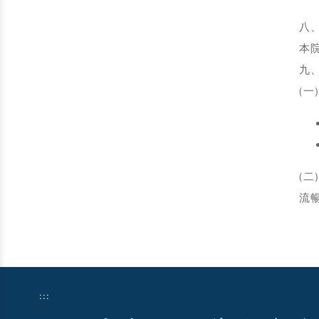
八
本
九
(
(
流
:::