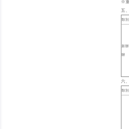
※
五
類別
新辦
辦
六
類別