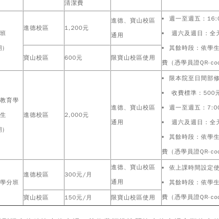
清潔費
• 週一至週五：16:0
進德、寶山校區
進德校區
1,200元
班
• 週六及週日：全
通用
期)
• 其餘時段：依學
寶山校區
600元
限寶山校區使用
費（憑學員證QR-co
• 限本院至日間部
• 收費標準：500
教育學
進德、寶山校區
• 週一至週五：7:00
生
進德校區
2,000元
通用
• 週六及週日：全
期)
• 其餘時段：依學
費（憑學員證QR-co
進德、寶山校區
• 依上課時間設定
進德校區
300元/月
通用
學分班
• 其餘時段：依學
費（憑學員證QR-co
寶山校區
150元/月
限寶山校區使用