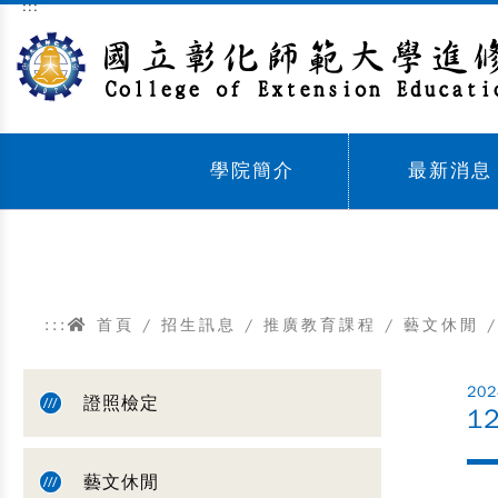
:::
跳到主要內容區塊
學院簡介
最新消息
Sub menu,
Sub menu,
:::
首頁
/
招生訊息
/
推廣教育課程
/
藝文休閒
/
202
證照檢定
1
藝文休閒