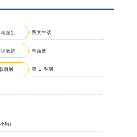
藝文生活
課程類別
林雍盛
授課教師
第 1 學期
學期別
2小時)