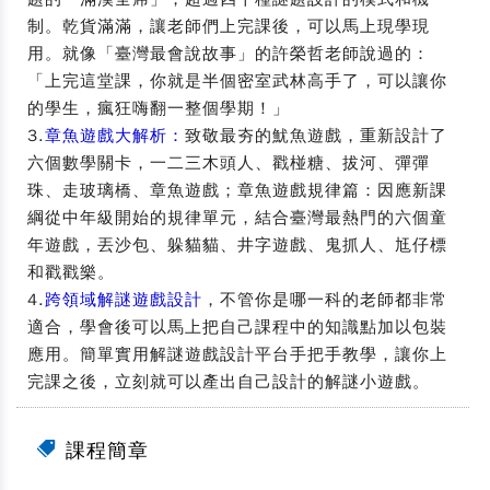
制。乾貨滿滿，讓老師們上完課後，可以馬上現學現
用。就像「臺灣最會說故事」的許榮哲老師說過的：
「上完這堂課，你就是半個密室武林高手了，可以讓你
的學生，瘋狂嗨翻一整個學期！」
3.
章魚遊戲大解析：
致敬最夯的魷魚遊戲，重新設計了
六個數學關卡，一二三木頭人、戳椪糖、拔河、彈彈
珠、走玻璃橋、章魚遊戲；章魚遊戲規律篇：因應新課
綱從中年級開始的規律單元，結合臺灣最熱門的六個童
年遊戲，丟沙包、躲貓貓、井字遊戲、鬼抓人、尪仔標
和戳戳樂。
4.
跨領域解謎遊戲設計
，不管你是哪一科的老師都非常
適合，學會後可以馬上把自己課程中的知識點加以包裝
應用。簡單實用解謎遊戲設計平台手把手教學，讓你上
完課之後，立刻就可以產出自己設計的解謎小遊戲。
課程簡章