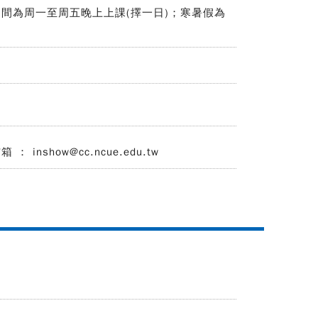
，學期間為周一至周五晚上上課(擇一日)；寒暑假為
 inshow@cc.ncue.edu.tw