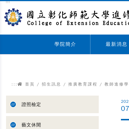
:::
跳到主要內容區塊
學院簡介
最新消息
Sub menu,
Sub menu,
:::
首頁
/
招生訊息
/
推廣教育課程
/
教師進修學
202
證照檢定
0
藝文休閒