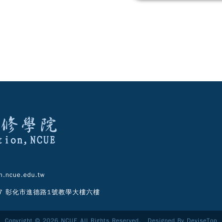
.ncue.edu.tw
07 彰化市進德路1號教學大樓六樓
Copyright © 2026 NCUE All Rights Reserved. Designed By
DeviseTop