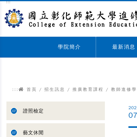
:::
跳到主要內容區塊
學院簡介
最新消息
Sub menu,
Sub menu,
:::
首頁
/
招生訊息
/
推廣教育課程
/
教師進修學
202
證照檢定
0
藝文休閒