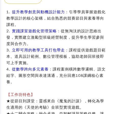
1.
提升教學創意與動機設計能力
：引導學員掌握遊戲化
教學設計的核心架構，結合熟悉的競賽節目與素養導向
課程。
2.
實踐課室遊戲化管理策略
：從無淘汰的設計思維出
發，實際建立激勵型班級經營制度，提升學生學習參與
度與合作力。
3.
立即可用的教學工具打包帶走
：課程提供遊戲題目範
本、道具設計範例、數位管理模板，協助老師回班後即
可上手實施。
4.
從數學跨向多元素養
：課程案例橫跨數學邏輯、語文
組字、圖形空間與表達溝通，充分回應108課綱核心素
養。
【工作坊特色】
★從節目到課堂：靈感來自《魔鬼的計謀》，轉化為學
生適用的《天使的考驗》全班型實境遊戲。
★十二關全攻略：融合桌遊、益智解謎與策略任務，讓