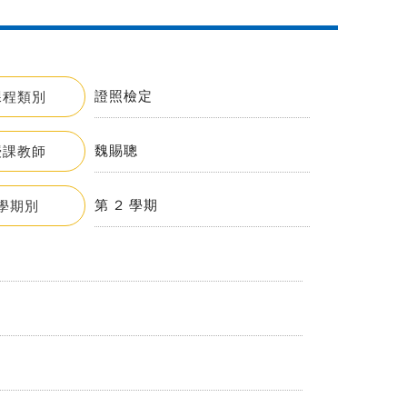
證照檢定
課程類別
魏賜聰
授課教師
第 2 學期
學期別