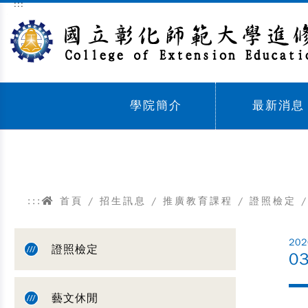
:::
跳到主要內容區塊
學院簡介
最新消息
Sub menu,
Sub menu,
:::
首頁
/
招生訊息
/
推廣教育課程
/
證照檢定
/
202
證照檢定
0
藝文休閒