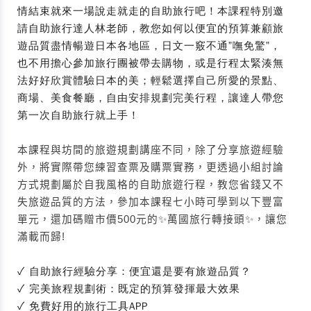
情結束就來一場說走就走的自助旅行吧！本課程特別邀
請自助旅行達人林老師，教您如何以便宜的預算兼顧旅
遊品質盡情暢遊日本各地區，日文一竅不通”嘸免驚”，
也不用擔心參加旅行團被帶去購物，或是行程太緊湊無
法好好欣賞體驗日本的美；輕鬆選擇自己所愛的景點、
商場、美食餐廳，自由安排規劃完美行程，讓達人帶您
第一次自助旅行就上手！
本課程與坊間的旅遊規劃講座不同，除了分享旅遊經驗
外，將實際帶您練習查票及購票實務，更透過小組討論
方式規劃屬於自我風格的自助旅遊行程，教您省錢又不
失旅遊品質的方法，參加本課程七小時可學到以下豐富
單元，還加碼贈市價500元的✨萬國旅行轉接頭✨，讓您
滿載而歸!
✓ 自助旅行經驗分享：便宜還是要有旅遊品質？
✓ 完美旅程規劃術：既定的預算發揮最大效果
✓ 免費好用的旅行工具APP