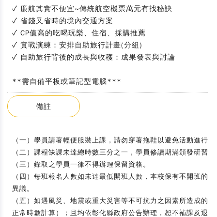
✓ 廉航其實不便宜~傳統航空機票萬元有找秘訣
✓ 省錢又省時的境內交通方案
✓ CP值高的吃喝玩樂、住宿、採購推薦
✓ 實戰演練：安排自助旅行計畫(分組)
✓ 自助旅行背後的成長與收穫：成果發表與討論
**需自備平板或筆記型電腦***
備註
（一）學員請著輕便服裝上課，請勿穿著拖鞋以避免活動進行時
（二）課程缺課未達總時數三分之一，學員修讀期滿頒發研習證
（三）錄取之學員一律不得辦理保留資格。
（四）每班報名人數如未達最低開班人數，本校保有不開班的權
異議。
（五）如遇風災、地震或重大災害等不可抗力之因素所造成的停
正常時數計算）；且均依彰化縣政府公告辦理，恕不補課及退費