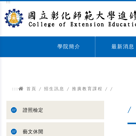
:::
跳到主要內容區塊
學院簡介
最新消息
Sub menu,
Sub menu,
:::
首頁
/
招生訊息
/
推廣教育課程
/
/
/
證照檢定
藝文休閒