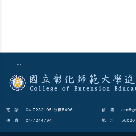
:::
電 話
04-7232105 分機5406
信 箱
cee@gm
傳 真
04-7244794
地 址
5002