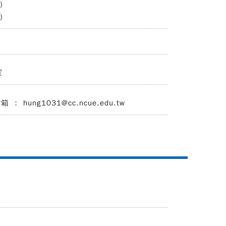
)
)
室
： hung1031@cc.ncue.edu.tw