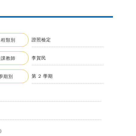
證照檢定
課程類別
李賀民
授課教師
第 2 學期
學期別
)