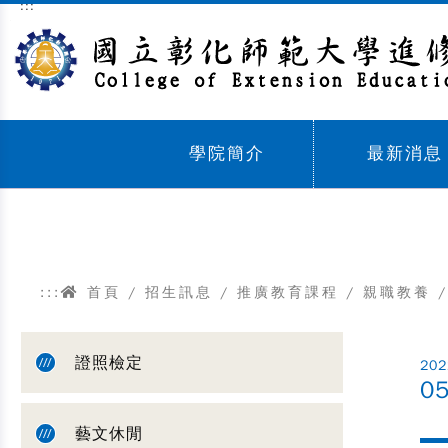
:::
跳到主要內容區塊
學院簡介
最新消息
Sub menu,
Sub menu,
:::
首頁
/
招生訊息
/
推廣教育課程
/
親職教養
/
證照檢定
202
0
藝文休閒