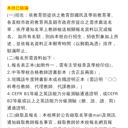
本班已額滿
(一)招生：依教育部提供之教育部國民及學前教育署、
各直轄市政府教育局及縣市政府所提出之需求薦送名
單，依序通知名單上教師檢送相關報名資料以完成報
名。 如尚有名額，則由本校自行招生，招收對象如上所
述，並依報名資料正本郵寄時間（以郵戳為憑）排序，
額滿即止。
(二)報名所需資料如下：
1.報名表正本(如附件一，需有主管核章及學校印信)。
2.中等學校合格教師證書影本（含正反兩面）。
3.現職該年度聘書影本或在職證明正本（需註明「○○
科專任教師、代理教師、代課教師」）
4.CEFR B1等級之英語能力分級測驗通過證明，或CEFR
B2等級或以上之英語能力分級測驗（聽、說、讀、寫）
通過證明。
(三)錄取及報名：本校將於公告錄取名單後mail及簡訊
通知錄取教師報名事宜，錄取教師於本校報名網頁報