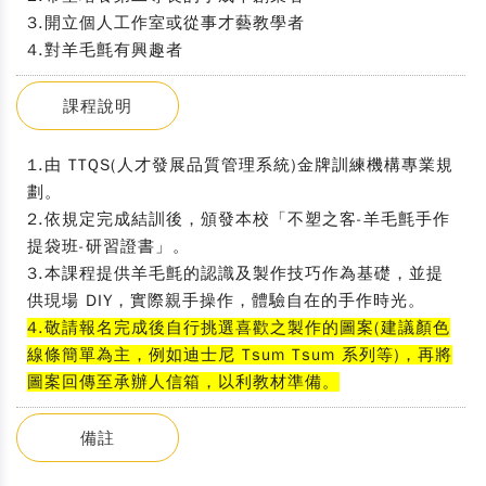
3.開立個人工作室或從事才藝教學者
4.對羊毛氈有興趣者
課程說明
1.由 TTQS(人才發展品質管理系統)金牌訓練機構專業規
劃。
2.依規定完成結訓後，頒發本校「不塑之客-羊毛氈手作
提袋班-研習證書」。
3.本課程提供羊毛氈的認識及製作技巧作為基礎，並提
供現場 DIY，實際親手操作，體驗自在的手作時光。
4.敬請報名完成後自行挑選喜歡之製作的圖案(建議顏色
線條簡單為主，例
如迪士尼 Tsum Tsum 系列等)，再將
圖案回傳至承辦人信箱，以利教材準備。
備註