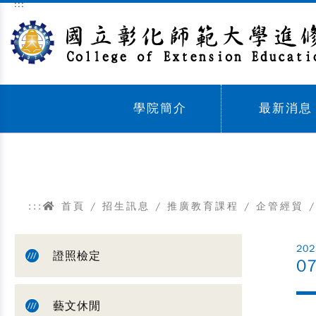
:::
跳到主要內容區塊
學院簡介
最新消息
Sub menu,
Sub menu,
:::
首頁
/
招生訊息
/
推廣教育課程
/
企管經貿
/
202
證照檢定
0
藝文休閒