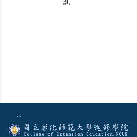
謝。
:::