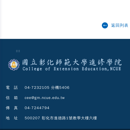
返回列表
:::
電 話
04-7232105 分機5406
信 箱
cee@gm.ncue.edu.tw
傳 真
04-7244794
地 址
500207 彰化市進德路1號教學大樓六樓