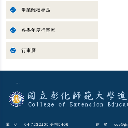
畢業離校專區
各學年度行事曆
行事曆
:::
電 話
04-7232105 分機5406
信 箱
cee@gm