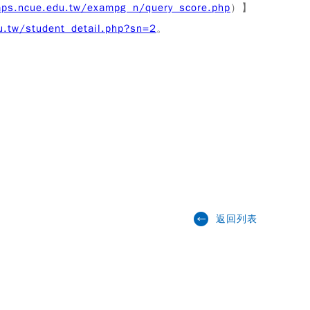
aps.ncue.edu.tw/exampg_n/query_score.php
）】
u.tw/student_detail.php?sn=2
。
返回列表