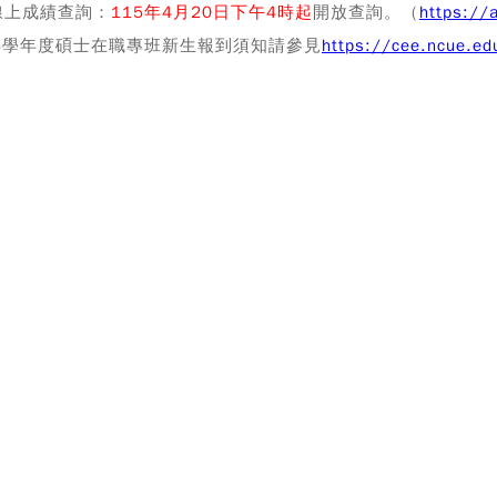
線上成績查詢：
115
年4
月20
日下午4
時
起
開放查詢。（
https://
15學年度碩士在職專班新生報到須知請參見
https://cee.ncue.ed