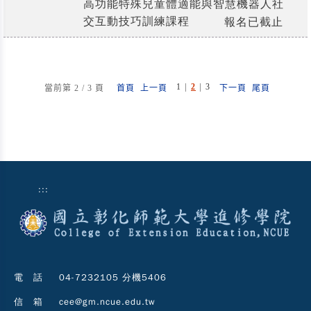
高功能特殊兒童體適能與智慧機器人社
交互動技巧訓練課程
報名已截止
|
|
1
2
3
當前第 2 / 3 頁
首頁
上一頁
下一頁
尾頁
:::
電 話
04-7232105 分機5406
信 箱
cee@gm.ncue.edu.tw