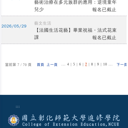
藝術治療在多元族群的應用：逆境童年
兒少
報名已截止
藝文生活
2026/05/29
【法國生活花藝】畢業祝福・法式花束
課
報名已截止
...
|
|
|
|
|
|
...
4
5
6
7
8
9
10
當前第 7 / 70 頁
首頁
上一頁
下一頁
:::