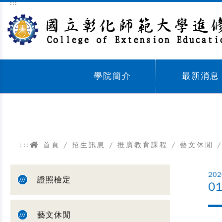
:::
跳到主要內容區塊
學院簡介
最新消息
Sub menu,
Sub menu,
:::
首頁
/
招生訊息
/
推廣教育課程
/
藝文休閒
/
202
證照檢定
0
藝文休閒