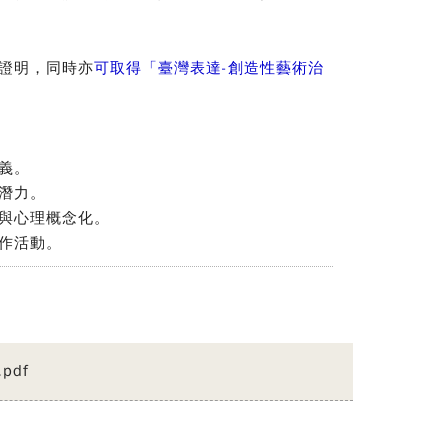
證明，同時亦
可取得「臺灣表達-創造性藝術治
義。
療潛力。
察與心理概念化。
創作活動。
df