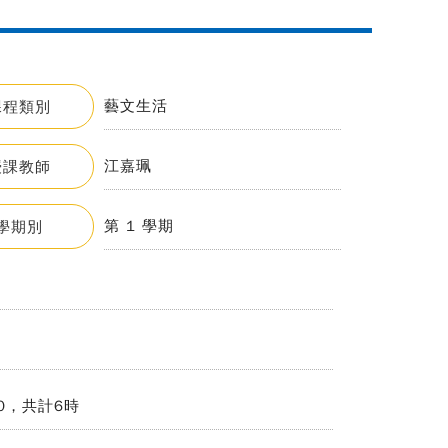
藝文生活
課程類別
江嘉珮
授課教師
第 1 學期
學期別
30，共計6時