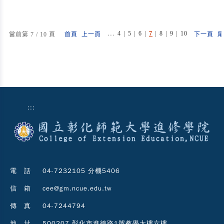
...
|
|
|
|
|
|
4
5
6
7
8
9
10
當前第 7 / 10 頁
首頁
上一頁
下一頁
尾
:::
電 話
04-7232105 分機5406
信 箱
cee@gm.ncue.edu.tw
傳 真
04-7244794
地 址
500207 彰化市進德路1號教學大樓六樓