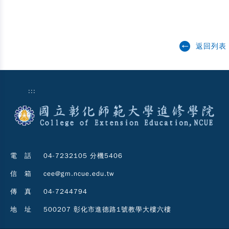
返回列表
:::
電 話
04-7232105 分機5406
信 箱
cee@gm.ncue.edu.tw
傳 真
04-7244794
地 址
500207 彰化市進德路1號教學大樓六樓