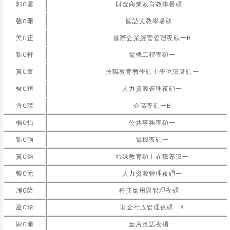
郭O雲
財金商業教育教學暑碩一
張O珊
國語文教學暑碩一
吳O正
國際企業經營管理夜碩一B
張O軒
電機工程夜碩一
黃O葦
技職教育教學碩士學位班暑碩一
曾O桓
人力資源管理夜碩一
方O璋
企高夜碩一B
楊O怡
公共事務夜碩一
張O強
電機夜碩一
黃O鈞
特殊教育碩士在職專班一
曾O元
人力資源管理夜碩一
施O隆
科技應用與管理夜碩一
巫O珍
財金行政管理夜碩一A
陳O珊
應用英語夜碩一