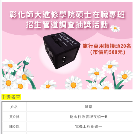
中獎名單
姓名
班級
黃O祥
財金行政管理夜碩一B
陳O凱
電機工程夜碩一