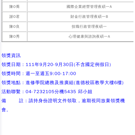
陳O喬
國際企業經營管理夜碩一A
謝O君
財金行政管理夜碩一B
陳O良
技職行政管理夜碩一
陳O秀
心理健康與諮詢夜碩一A
領獎資訊
領獎日期：111年9月20-9月30日(不含國定例假日)
領獎時間：週一至週五9:00-17:00
領獎地點：進修學院總務及推廣組(進德校區教學大樓6樓)
活動聯繫：04-7232105分機5435 邱小姐
備 註：請持身份證明文件領取，逾期視同放棄領獎機
會。