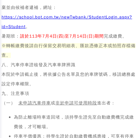
棄並由候補者遞補，網址：
https://school.bot.com.tw/newTwbank/StudentLogin.aspx?
id=Student
。
暑期班：
請於113年7月4日(四)至7月14日(日)期間
完成繳費。
※轉帳繳費後請自行保留交易明細表、匯款憑條正本或拍照存檔備
查。
八、汽車停車證核發及汽車車牌辨識
本院於申請截止後，將依據公告名單及您的車牌號碼，移請總務處
設定停車權限。
九、注意事項
（一）
未申請汽車停車
或
非於申請可使用時段
進出者：
為防止離場時車道回堵，須持學生證先至自動繳費機完成繳
費後，才可離場。
停車半價優惠：持學生證於自動繳費機感應後，可享有停車