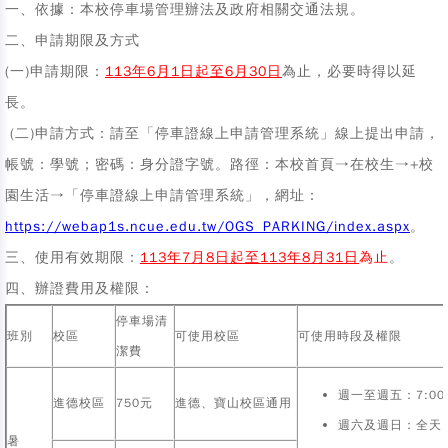
一、依據
：本校停車場管理辦法及政府相關交通法規。
二、申請期限及方式
(一)申請期限：
113
年6月1日起至6月30日
為止，必要時得以延
長。
(二)申請方式：請至「停車證線上申請管理系統」線上提出申請，
帳號：學號；密碼：身分證字號。路徑：本校首頁→在校生→+校
園生活→「停車證線上申請管理系統」，網址：
https://webap1s.ncue.edu.tw/OGS_PARKING/index.aspx
。
三、使用有效期限：
113
年7月8日起至113年8月31日
為止
。
四、辦證費用及權限：
停車場清
班別
校區
可使用校區
可使用時段及權限
潔費
週一至週五：7:00至
進德校區
750元
進德、寶山校區通用
週六及週日：全天
暑