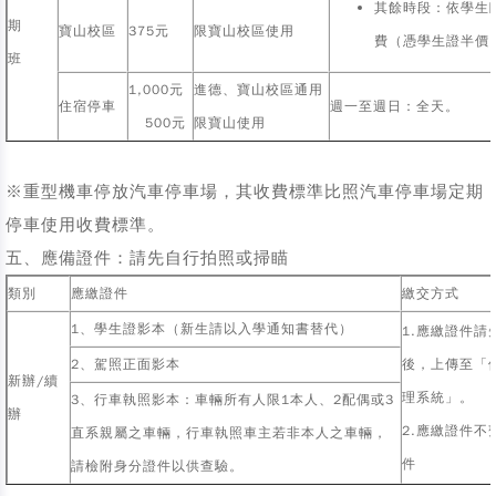
其餘時段：依學生
期
寶山校區
375元
限寶山校區使用
費（憑學生證半價
班
1,000元
進德、寶山校區通用
住宿停車
週一至週日：全天。
500元
限寶山使用
※重型機車停放汽車停車場，其收費標準比照汽車停車場定期
停車使用收費標準。
五、應備證件：請先自行拍照或掃瞄
類別
應繳證件
繳交方式
1、學生證影本（新生請以入學通知書替代）
1.應繳證件請
2、駕照正面影本
後，上傳至「
新辦/續
理系統」。
3、行車執照影本：車輛所有人限1本人、2配偶或3
辦
2.應繳證件不
直系親屬之車輛，行車執照車主若非本人之車輛，
件
請檢附身分證件以供查驗。