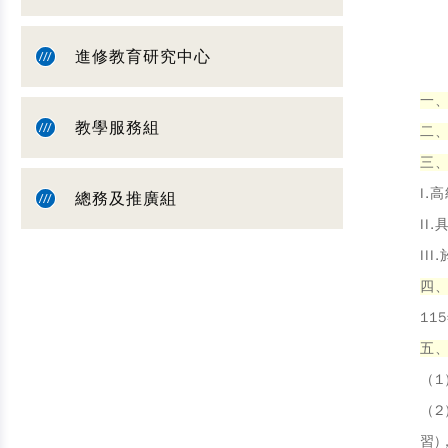
進修教育研究中心
一
教學服務組
二
三
I
總務及推廣組
I
I
四
11
五
（1
（2
習)