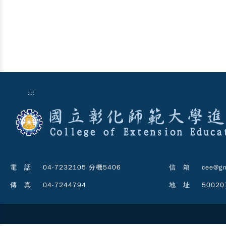
:::
電 話
04-7232105 分機5406
信 箱
cee@gm
傳 真
04-7244794
地 址
5002