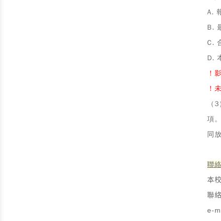
A.
B.
C.
D
！
！
（
項
同
聯
本校
聯絡
e-m