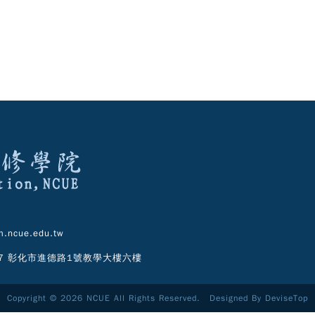
.ncue.edu.tw
07 彰化市進德路1號教學大樓六樓
Copyright © 2026 NCUE All Rights Reserved. Designed By
DeviseTop