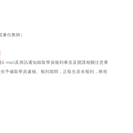
或兼任教師）
還
E-mail及簡訊通知錄取學員報到事宜及開課相關注意事
額提供予備取學員遞補。報到期間，正取生若未報到，將視