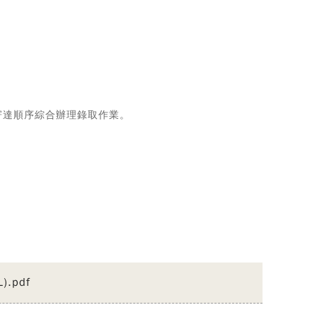
寄達順序綜合辦理錄取作業。
。
.pdf