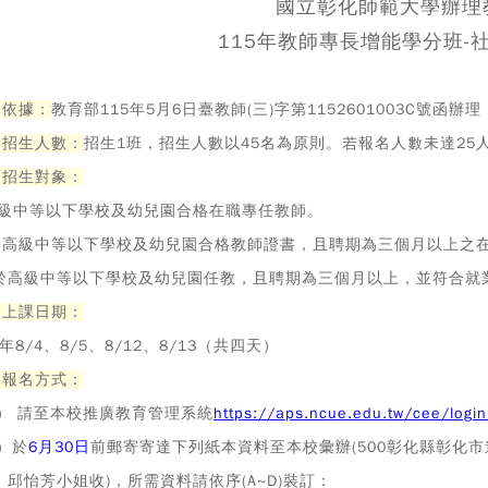
國立彰化師範大學辦理
115年教師專長增能學分班-社
、依據：
教育部115年5月6日臺教師(三)字第1152601003C號函辦理
、招生人數：
招生1班，招生人數以45名為原則。若報名人數未達25
、招生對象：
.高級中等以下學校及幼兒園合格在職專任教師。
I.具高級中等以下學校及幼兒園合格教師證書，且聘期為三個月以上之
II.於高級中等以下學校及幼兒園任教，且聘期為三個月以上，並符合
、上課日期：
5年8/4、8/5、8/12、8/13（共四天）
、報名方式：
） 請至本校推廣教育管理系統
https://aps.ncue.edu.tw/cee/logi
）於
6月30日
前郵寄寄達下列紙本資料至本校彙辦(500彰化縣彰化
，邱怡芳小姐收)，所需資料請依序(A~D)裝訂：