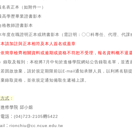
 報名表正本（如附件一）
 最高學歷畢業證書影本
 合格教師證書影本
. 本年度在職證明正本或聘書影本（需註明：○○科專任、代理、代課
影本請加註與正本相符及本人簽名或蓋章
未依簡章檢齊相關資料或逾期或資格不符恕不受理，報名資料概不退
3）錄取及報到：本校將7月中旬於進修學院網站公告錄取名單，並透過
。若因故放棄，請於規定期限前以E-mail通知承辦人員，以利將名
放棄錄取資格，並依規定通知備取生遞補上課。
絡方式
：
進修學院 邱小姐
電話：(04)723-2105轉5422
ail：rionchiu@cc.ncue.edu.tw