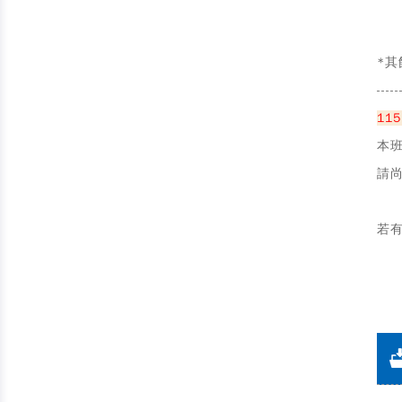
*
其
-----
11
本
請
若