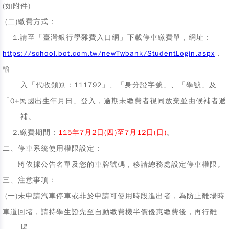
(如附件)
(二)繳費方式：
1.請至「臺灣銀行學雜費入口網」下載
停車繳費單
，網址：
https://school.bot.com.tw/newTwbank/StudentLogin.aspx
，
輸
入「代收類別：111792」、「身分證字號」、「學號」及
「0+民國出生年月日」登入，逾期未繳費者視同放棄並由候補者遞
補。
2.繳費期間：
115年7月2日(四)至7月12日(日)
。
二、停車系統使用權限設定
：
將依據公告名單及您的車牌號碼，移請總務處設定停車權限。
三、注意事項
：
(一)
未申請汽車停車
或
非於申請可使用時段
進出者，為防止離場時
車道回堵，請持學生證先至自動繳費機半價優惠繳費後，再行離
場。