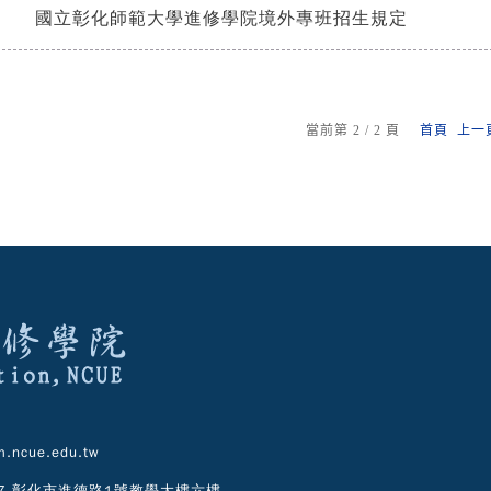
國立彰化師範大學進修學院境外專班招生規定
當前第 2 / 2 頁
首頁
上一
.ncue.edu.tw
07 彰化市進德路1號教學大樓六樓