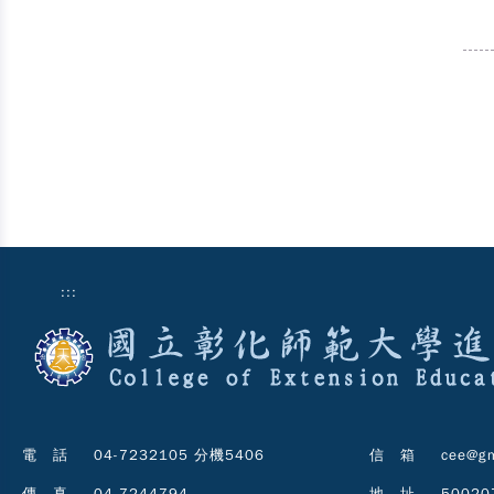
:::
電 話
04-7232105 分機5406
信 箱
cee@gm
傳 真
04-7244794
地 址
5002