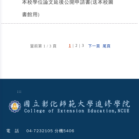
本校學位論文延後公開申請書(送本校圖
書館用)
|
|
1
2
3
當前第 1 / 3 頁
下一頁
尾頁
:::
電 話
04-7232105 分機5406