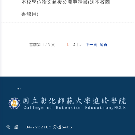
本校學位論文延後公開申請書(送本校圖
書館用)
|
|
1
2
3
當前第 1 / 3 頁
下一頁
尾頁
:::
電 話
04-7232105 分機5406