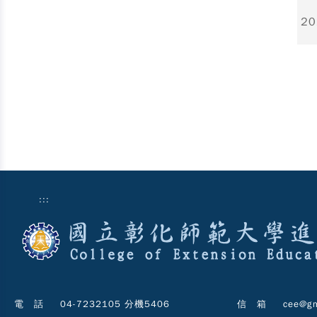
20
:::
電 話
04-7232105 分機5406
信 箱
cee@gm