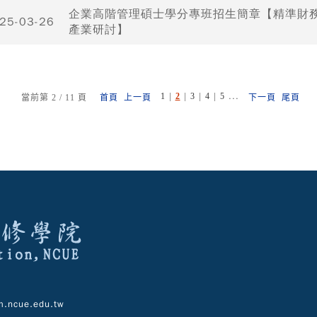
企業高階管理碩士學分專班招生簡章【精準財
25-03-26
產業研討】
|
|
|
|
...
1
2
3
4
5
當前第 2 / 11 頁
首頁
上一頁
下一頁
尾頁
.ncue.edu.tw