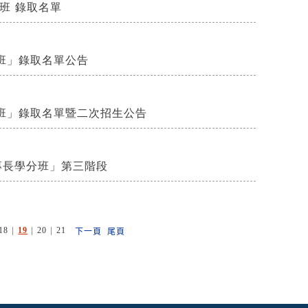
班 錄取名單
班」錄取名單公告
分班」錄取名單暨二次招生公告
二專長學分班」第三階段
|
|
|
18
19
20
21
下一頁
尾頁