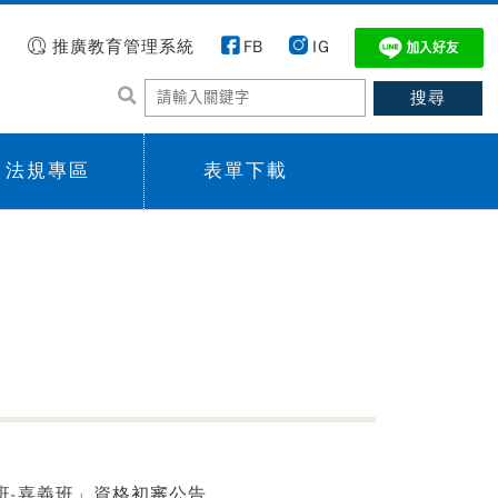
推廣教育管理系統
FB
IG
法規專區
表單下載
 menu,
Sub menu,
班-嘉義班」資格初審公告