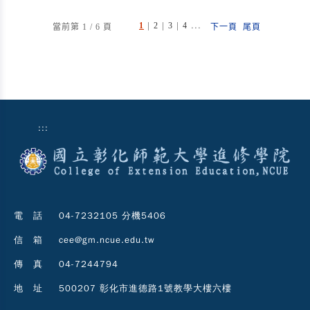
|
|
|
...
1
2
3
4
當前第 1 / 6 頁
下一頁
尾頁
:::
電 話
04-7232105 分機5406
信 箱
cee@gm.ncue.edu.tw
傳 真
04-7244794
地 址
500207 彰化市進德路1號教學大樓六樓