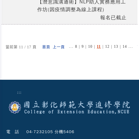
【潛意識溝通術】NLP助人實務應用工
作坊(因疫情調整為線上課程)
報名已截止
...
|
|
|
|
|
|
...
8
9
10
11
12
13
14
當前第 11 / 17 頁
首頁
上一頁
:::
電 話
04-7232105 分機5406