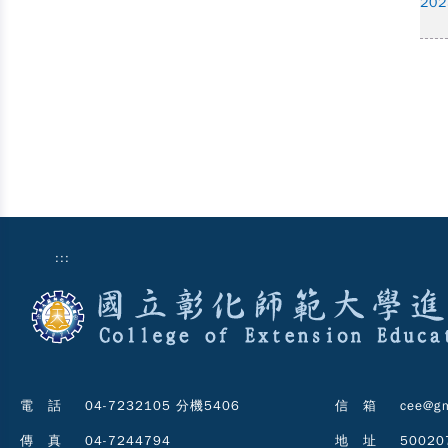
202
:::
電 話
04-7232105 分機5406
信 箱
cee@gm
傳 真
04-7244794
地 址
5002