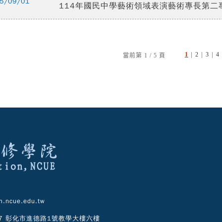
5/09/01
114年國民中學藝術領域表演藝術專長第二
|
|
|
1
2
3
4
當前第 1 / 5 頁
.ncue.edu.tw
07 彰化市進德路1號教學大樓六樓