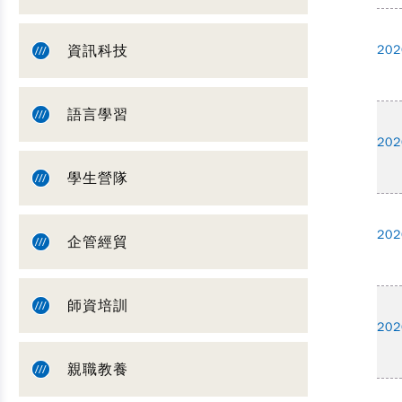
資訊科技
202
語言學習
202
學生營隊
202
企管經貿
師資培訓
202
親職教養