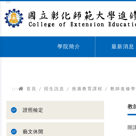
:::
跳到主要內容區塊
學院簡介
最新消息
Sub menu,
Sub menu,
:::
首頁
/
招生訊息
/
推廣教育課程
/
教師進修學
教
證照檢定
開
藝文休閒