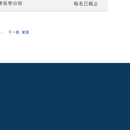
專長學分班
報名已截止
...
下一頁
尾頁