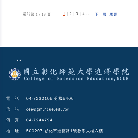
|
|
|
...
1
2
3
4
當前第 1 / 18 頁
下一頁
尾頁
:::
電 話
04-7232105 分機5406
信 箱
cee@gm.ncue.edu.tw
傳 真
04-7244794
地 址
500207 彰化市進德路1號教學大樓六樓